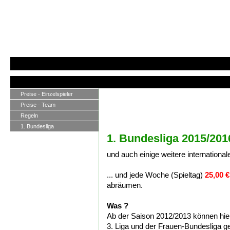
Preise - Einzelspieler
Preise - Team
Regeln
1. Bundesliga
1. Bundesliga 2015/2016 
und auch einige weitere international
... und jede Woche (Spieltag)
25,00 €
abräumen.
Was ?
Ab der Saison 2012/2013 können hier 
3. Liga und der Frauen-Bundesliga g