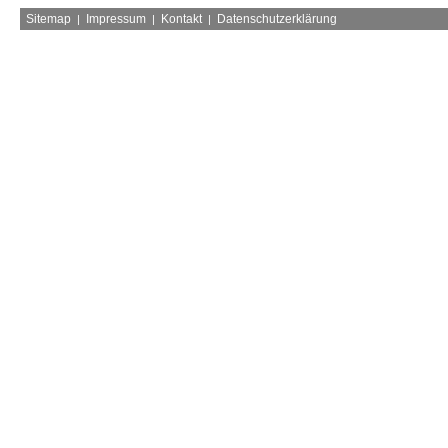
Sitemap
Impressum
Kontakt
Datenschutzerklärung
|
|
|